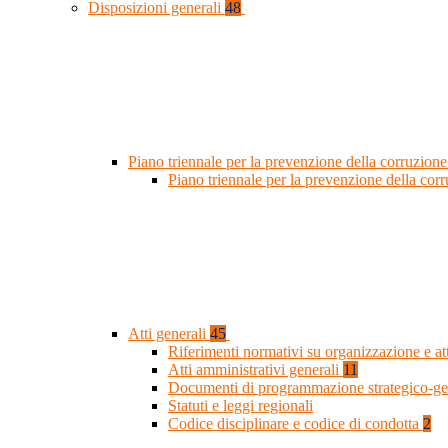
Disposizioni generali
48
Piano triennale per la prevenzione della corruzione
Piano triennale per la prevenzione della co
Atti generali
45
Riferimenti normativi su organizzazione e at
Atti amministrativi generali
11
Documenti di programmazione strategico-ge
Statuti e leggi regionali
Codice disciplinare e codice di condotta
2