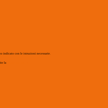
o indicato con le istruzioni necessarie.
ite la
Login Spaggiari