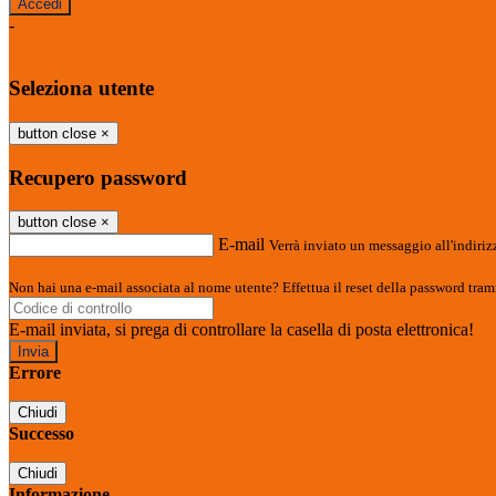
-
Entra con SPID
Entra con CIE
Seleziona utente
button close
×
Recupero password
button close
×
E-mail
Verrà inviato un messaggio all'indirizz
Non hai una e-mail associata al nome utente? Effettua il reset della password tram
E-mail inviata, si prega di controllare la casella di posta elettronica!
Errore
Chiudi
Successo
Chiudi
Informazione