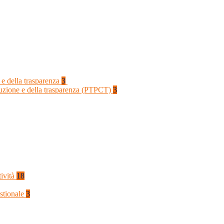
 e della trasparenza
3
rruzione e della trasparenza (PTPCT)
3
tività
18
stionale
3