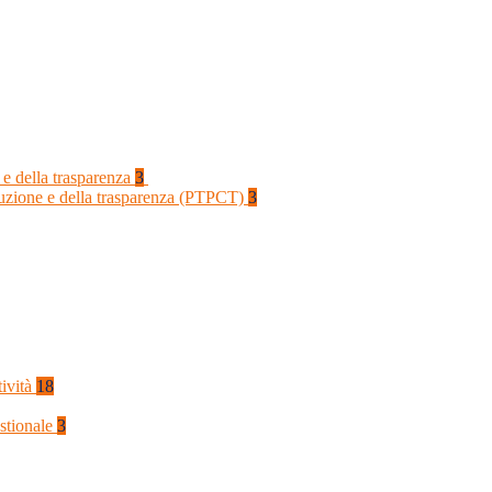
 e della trasparenza
3
rruzione e della trasparenza (PTPCT)
3
tività
18
stionale
3