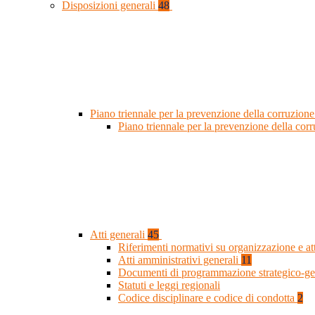
Disposizioni generali
48
Piano triennale per la prevenzione della corruzione
Piano triennale per la prevenzione della co
Atti generali
45
Riferimenti normativi su organizzazione e at
Atti amministrativi generali
11
Documenti di programmazione strategico-ge
Statuti e leggi regionali
Codice disciplinare e codice di condotta
2