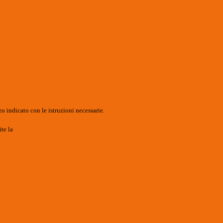
o indicato con le istruzioni necessarie.
ite la
Login Spaggiari