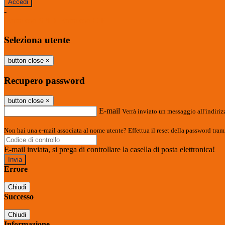
-
Entra con SPID
Entra con CIE
Seleziona utente
button close
×
Recupero password
button close
×
E-mail
Verrà inviato un messaggio all'indirizz
Non hai una e-mail associata al nome utente? Effettua il reset della password tram
E-mail inviata, si prega di controllare la casella di posta elettronica!
Errore
Chiudi
Successo
Chiudi
Informazione