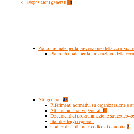
Disposizioni generali
48
Piano triennale per la prevenzione della corruzione
Piano triennale per la prevenzione della co
Atti generali
45
Riferimenti normativi su organizzazione e at
Atti amministrativi generali
11
Documenti di programmazione strategico-ge
Statuti e leggi regionali
Codice disciplinare e codice di condotta
2