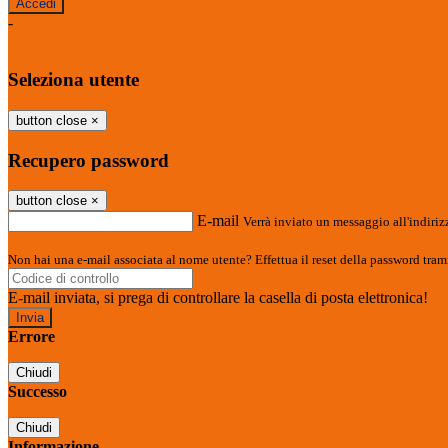
-
Entra con SPID
Entra con CIE
Seleziona utente
button close
×
Recupero password
button close
×
E-mail
Verrà inviato un messaggio all'indirizz
Non hai una e-mail associata al nome utente? Effettua il reset della password tram
E-mail inviata, si prega di controllare la casella di posta elettronica!
Errore
Chiudi
Successo
Chiudi
Informazione