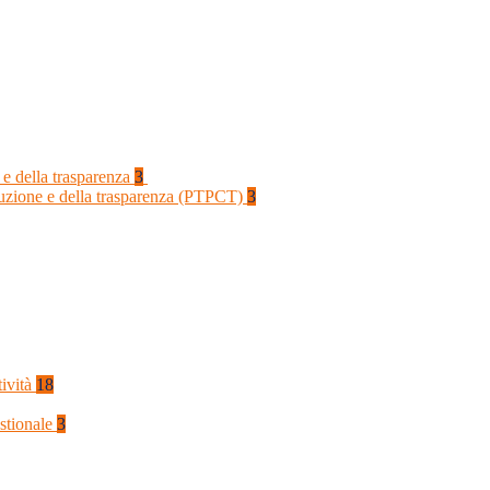
 e della trasparenza
3
rruzione e della trasparenza (PTPCT)
3
tività
18
stionale
3