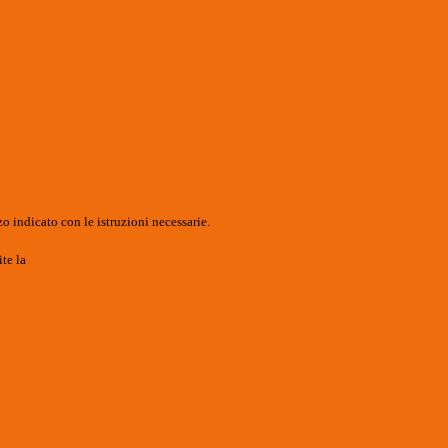
o indicato con le istruzioni necessarie.
ite la
Login Spaggiari