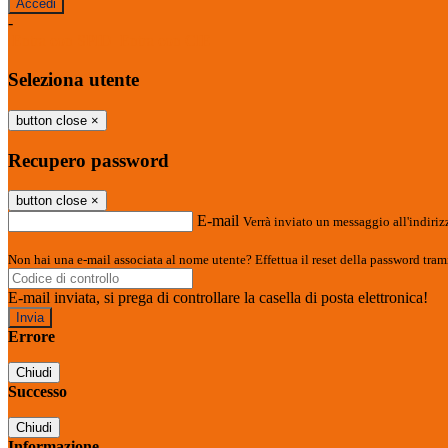
-
Entra con SPID
Entra con CIE
Seleziona utente
button close
×
Recupero password
button close
×
E-mail
Verrà inviato un messaggio all'indirizz
Non hai una e-mail associata al nome utente? Effettua il reset della password tram
E-mail inviata, si prega di controllare la casella di posta elettronica!
Errore
Chiudi
Successo
Chiudi
Informazione