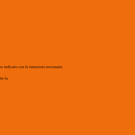
o indicato con le istruzioni necessarie.
ite la
Login Spaggiari