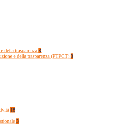
 e della trasparenza
3
rruzione e della trasparenza (PTPCT)
3
tività
18
stionale
3