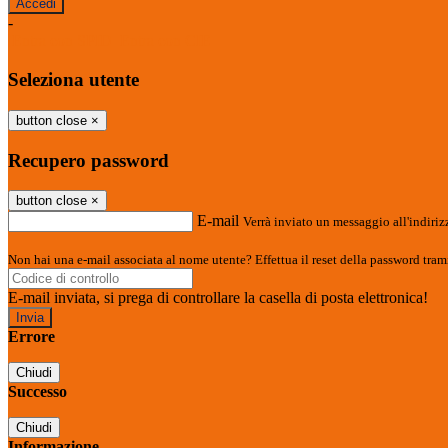
-
Entra con SPID
Entra con CIE
Seleziona utente
button close
×
Recupero password
button close
×
E-mail
Verrà inviato un messaggio all'indirizz
Non hai una e-mail associata al nome utente? Effettua il reset della password tram
E-mail inviata, si prega di controllare la casella di posta elettronica!
Errore
Chiudi
Successo
Chiudi
Informazione