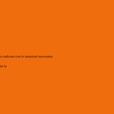
o indicato con le istruzioni necessarie.
ite la
Login Spaggiari