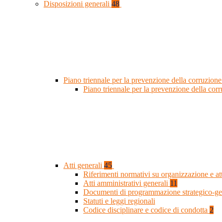
Disposizioni generali
48
Piano triennale per la prevenzione della corruzione
Piano triennale per la prevenzione della co
Atti generali
45
Riferimenti normativi su organizzazione e at
Atti amministrativi generali
11
Documenti di programmazione strategico-ge
Statuti e leggi regionali
Codice disciplinare e codice di condotta
2