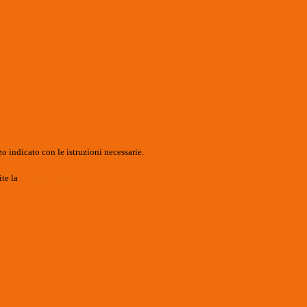
o indicato con le istruzioni necessarie.
ite la
Login Spaggiari