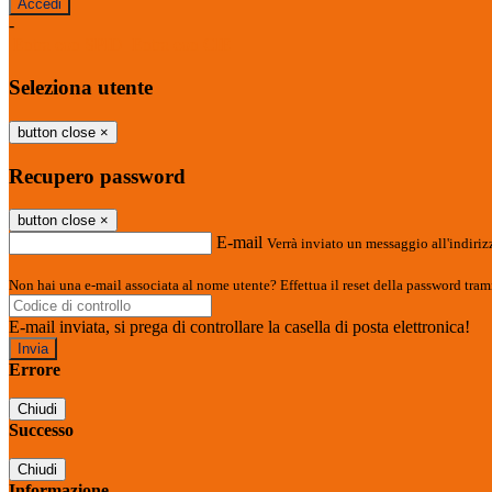
-
Entra con SPID
Entra con CIE
Seleziona utente
button close
×
Recupero password
button close
×
E-mail
Verrà inviato un messaggio all'indirizz
Non hai una e-mail associata al nome utente? Effettua il reset della password tram
E-mail inviata, si prega di controllare la casella di posta elettronica!
Errore
Chiudi
Successo
Chiudi
Informazione