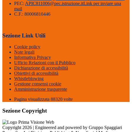
PEC:
APIC811006@pec.istruzione.it
Link per inviare una
mail
C.F.: 80006810446
Sezione Link Utili
Cookie policy
Note legali
Informativa Privacy
Ufficio Relazioni con il Pubblico
Dichiarazione di accessibilità
Obiettivi di accessibilità
Whistleblowing
Gestione consensi cookie
Amministrazione trasparente
Pagina visualizzata
88320
volte
Sezione Copyright
Copyright 2026 | Engineered and powered by Gruppo Spaggiari