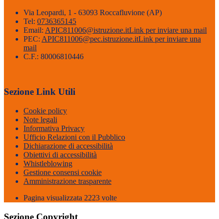
Via Leopardi, 1 - 63093 Roccafluvione (AP)
Tel:
0736365145
Email:
APIC811006@istruzione.it
Link per inviare una mail
PEC:
APIC811006@pec.istruzione.it
Link per inviare una
mail
C.F.: 80006810446
Sezione Link Utili
Cookie policy
Note legali
Informativa Privacy
Ufficio Relazioni con il Pubblico
Dichiarazione di accessibilità
Obiettivi di accessibilità
Whistleblowing
Gestione consensi cookie
Amministrazione trasparente
Pagina visualizzata
2223
volte
Sezione Copyright