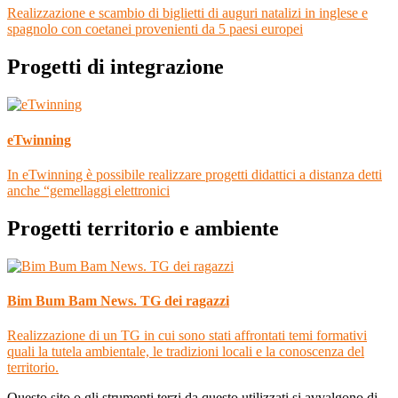
Realizzazione e scambio di biglietti di auguri natalizi in inglese e
spagnolo con coetanei provenienti da 5 paesi europei
Progetti di integrazione
eTwinning
In eTwinning è possibile realizzare progetti didattici a distanza detti
anche “gemellaggi elettronici
Progetti territorio e ambiente
Bim Bum Bam News. TG dei ragazzi
Realizzazione di un TG in cui sono stati affrontati temi formativi
quali la tutela ambientale, le tradizioni locali e la conoscenza del
territorio.
Questo sito o gli strumenti terzi da questo utilizzati si avvalgono di