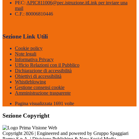
PEC:
APIC811006@pec.istruzione.it
Link per inviare una
mail
C.F.: 80006810446
Sezione Link Utili
Cookie policy
Note legali
Informativa Privacy
Ufficio Relazioni con il Pubblico
Dichiarazione di accessibilità
Obiettivi di accessibilità
Whistleblowing
Gestione consensi cookie
Amministrazione trasparente
Pagina visualizzata
1691
volte
Sezione Copyright
Copyright 2026 | Engineered and powered by Gruppo Spaggiari
Parma S.p.A. | Divisione Publishing & New Social Media