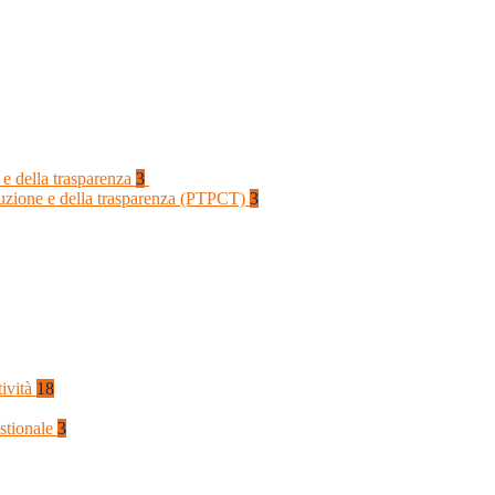
 e della trasparenza
3
rruzione e della trasparenza (PTPCT)
3
tività
18
stionale
3