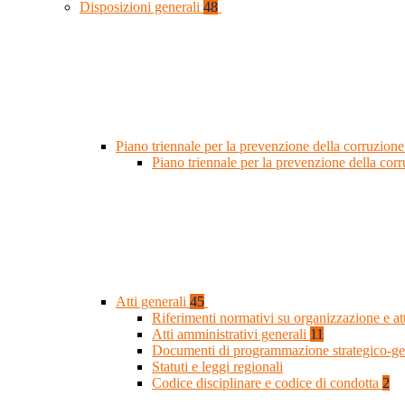
Disposizioni generali
48
Piano triennale per la prevenzione della corruzione
Piano triennale per la prevenzione della co
Atti generali
45
Riferimenti normativi su organizzazione e at
Atti amministrativi generali
11
Documenti di programmazione strategico-ge
Statuti e leggi regionali
Codice disciplinare e codice di condotta
2