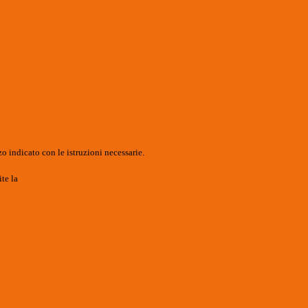
o indicato con le istruzioni necessarie.
ite la
Login Spaggiari