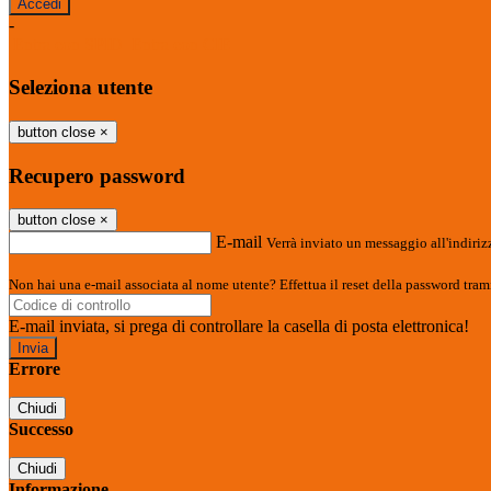
-
Entra con SPID
Entra con CIE
Seleziona utente
button close
×
Recupero password
button close
×
E-mail
Verrà inviato un messaggio all'indirizz
Non hai una e-mail associata al nome utente? Effettua il reset della password tram
E-mail inviata, si prega di controllare la casella di posta elettronica!
Errore
Chiudi
Successo
Chiudi
Informazione