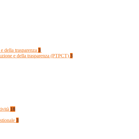
 e della trasparenza
3
rruzione e della trasparenza (PTPCT)
3
tività
18
stionale
3