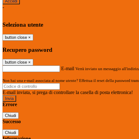
-
Entra con SPID
Entra con CIE
Seleziona utente
button close
×
Recupero password
button close
×
E-mail
Verrà inviato un messaggio all'indirizz
Non hai una e-mail associata al nome utente? Effettua il reset della password tram
E-mail inviata, si prega di controllare la casella di posta elettronica!
Errore
Chiudi
Successo
Chiudi
Informazione