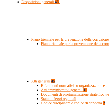
Disposizioni generali
48
Piano triennale per la prevenzione della corruzione
Piano triennale per la prevenzione della co
Atti generali
45
Riferimenti normativi su organizzazione e at
Atti amministrativi generali
11
Documenti di programmazione strategico-ge
Statuti e leggi regionali
Codice disciplinare e codice di condotta
2