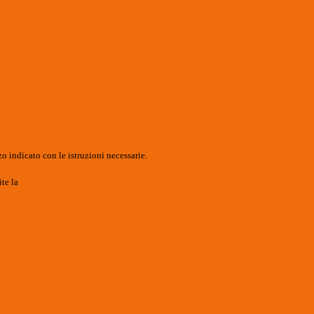
o indicato con le istruzioni necessarie.
ite la
Login Spaggiari