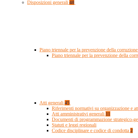
Disposizioni generali
48
Piano triennale per la prevenzione della corruzione
Piano triennale per la prevenzione della co
Atti generali
45
Riferimenti normativi su organizzazione e at
Atti amministrativi generali
11
Documenti di programmazione strategico-ge
Statuti e leggi regionali
Codice disciplinare e codice di condotta
2