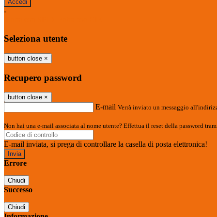
-
Entra con SPID
Entra con CIE
Seleziona utente
button close
×
Recupero password
button close
×
E-mail
Verrà inviato un messaggio all'indirizz
Non hai una e-mail associata al nome utente? Effettua il reset della password tram
E-mail inviata, si prega di controllare la casella di posta elettronica!
Errore
Chiudi
Successo
Chiudi
Informazione