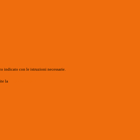
o indicato con le istruzioni necessarie.
ite la
Login Spaggiari