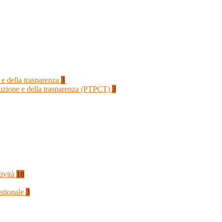
 e della trasparenza
3
rruzione e della trasparenza (PTPCT)
3
tività
18
stionale
3