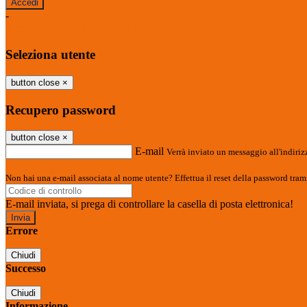
-
Entra con SPID
Entra con CIE
Seleziona utente
button close
×
Recupero password
button close
×
E-mail
Verrà inviato un messaggio all'indirizz
Non hai una e-mail associata al nome utente? Effettua il reset della password tram
E-mail inviata, si prega di controllare la casella di posta elettronica!
Errore
Chiudi
Successo
Chiudi
Informazione