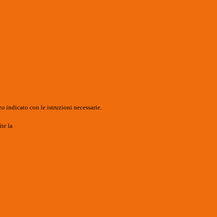
o indicato con le istruzioni necessarie.
ite la
Login Spaggiari