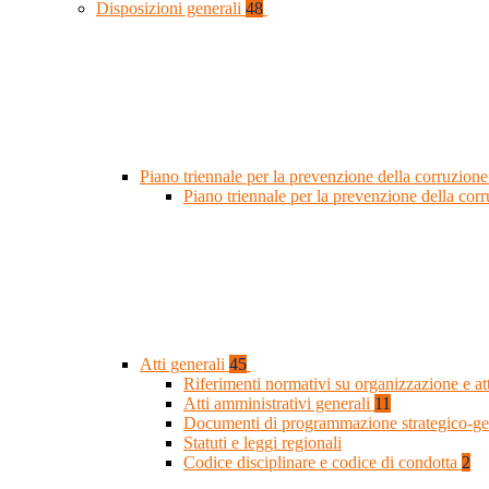
Disposizioni generali
48
Piano triennale per la prevenzione della corruzione
Piano triennale per la prevenzione della co
Atti generali
45
Riferimenti normativi su organizzazione e at
Atti amministrativi generali
11
Documenti di programmazione strategico-ge
Statuti e leggi regionali
Codice disciplinare e codice di condotta
2