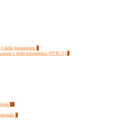
 e della trasparenza
3
rruzione e della trasparenza (PTPCT)
3
tività
18
stionale
3