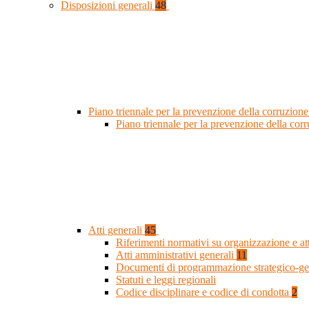
Disposizioni generali
48
Piano triennale per la prevenzione della corruzione
Piano triennale per la prevenzione della co
Atti generali
45
Riferimenti normativi su organizzazione e at
Atti amministrativi generali
11
Documenti di programmazione strategico-ge
Statuti e leggi regionali
Codice disciplinare e codice di condotta
2