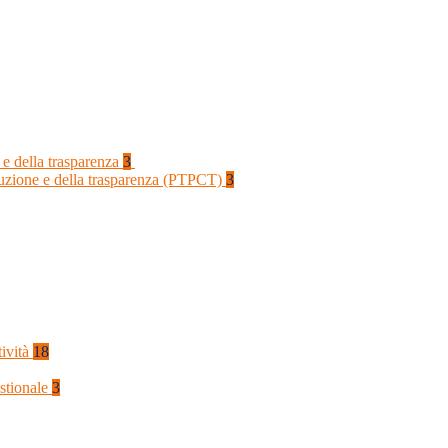
 e della trasparenza
3
rruzione e della trasparenza (PTPCT)
3
tività
18
stionale
3