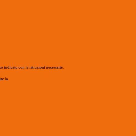
o indicato con le istruzioni necessarie.
ite la
Login Spaggiari