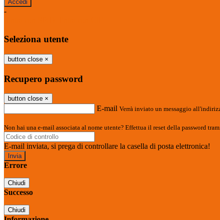
-
Entra con SPID
Entra con CIE
Seleziona utente
button close
×
Recupero password
button close
×
E-mail
Verrà inviato un messaggio all'indirizz
Non hai una e-mail associata al nome utente? Effettua il reset della password tram
E-mail inviata, si prega di controllare la casella di posta elettronica!
Errore
Chiudi
Successo
Chiudi
Informazione