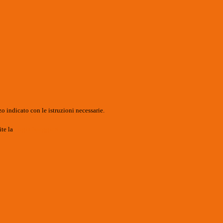
o indicato con le istruzioni necessarie.
ite la
Login Spaggiari