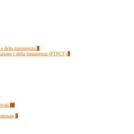
 e della trasparenza
3
rruzione e della trasparenza (PTPCT)
3
tività
18
stionale
3