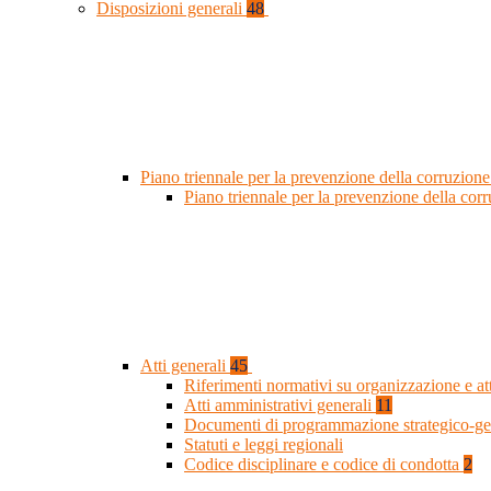
Disposizioni generali
48
Piano triennale per la prevenzione della corruzione
Piano triennale per la prevenzione della co
Atti generali
45
Riferimenti normativi su organizzazione e at
Atti amministrativi generali
11
Documenti di programmazione strategico-ge
Statuti e leggi regionali
Codice disciplinare e codice di condotta
2