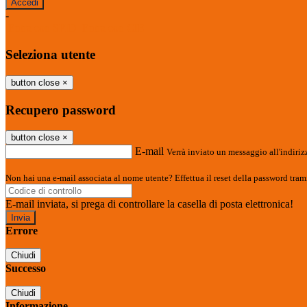
-
Entra con SPID
Entra con CIE
Seleziona utente
button close
×
Recupero password
button close
×
E-mail
Verrà inviato un messaggio all'indirizz
Non hai una e-mail associata al nome utente? Effettua il reset della password tram
E-mail inviata, si prega di controllare la casella di posta elettronica!
Errore
Chiudi
Successo
Chiudi
Informazione