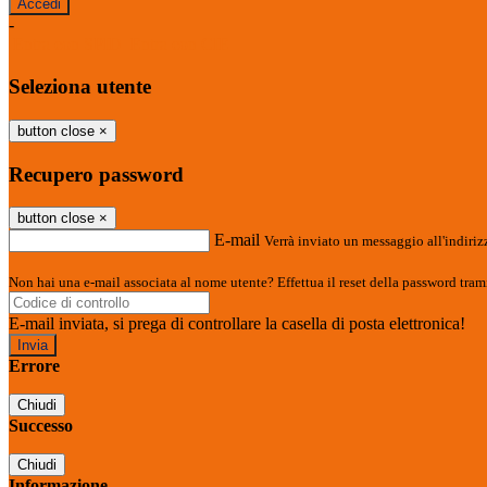
-
Entra con SPID
Entra con CIE
Seleziona utente
button close
×
Recupero password
button close
×
E-mail
Verrà inviato un messaggio all'indirizz
Non hai una e-mail associata al nome utente? Effettua il reset della password tram
E-mail inviata, si prega di controllare la casella di posta elettronica!
Errore
Chiudi
Successo
Chiudi
Informazione