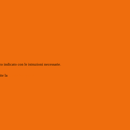
o indicato con le istruzioni necessarie.
ite la
Login Spaggiari