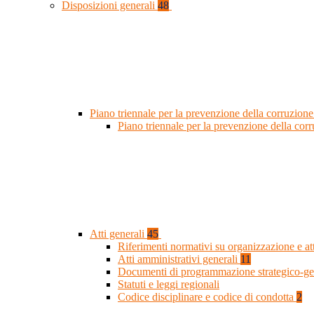
Disposizioni generali
48
Piano triennale per la prevenzione della corruzione
Piano triennale per la prevenzione della co
Atti generali
45
Riferimenti normativi su organizzazione e at
Atti amministrativi generali
11
Documenti di programmazione strategico-ge
Statuti e leggi regionali
Codice disciplinare e codice di condotta
2