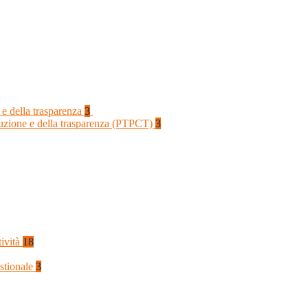
 e della trasparenza
3
rruzione e della trasparenza (PTPCT)
3
tività
18
stionale
3