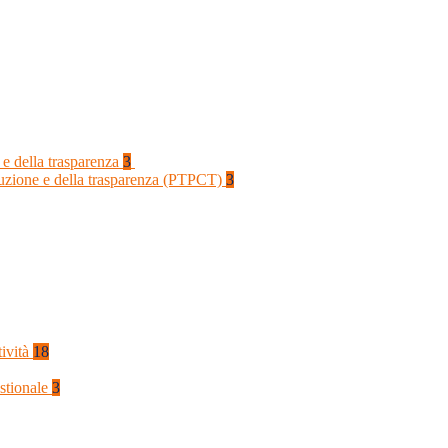
 e della trasparenza
3
rruzione e della trasparenza (PTPCT)
3
tività
18
stionale
3