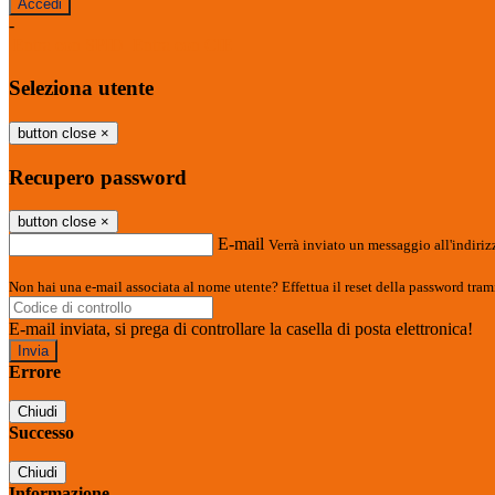
-
Entra con SPID
Entra con CIE
Seleziona utente
button close
×
Recupero password
button close
×
E-mail
Verrà inviato un messaggio all'indirizz
Non hai una e-mail associata al nome utente? Effettua il reset della password tram
E-mail inviata, si prega di controllare la casella di posta elettronica!
Errore
Chiudi
Successo
Chiudi
Informazione