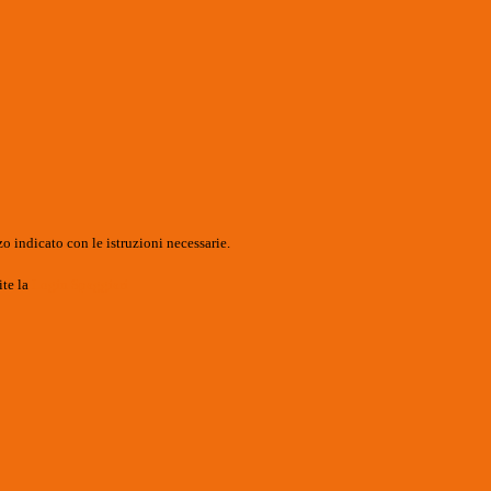
o indicato con le istruzioni necessarie.
ite la
Login Spaggiari