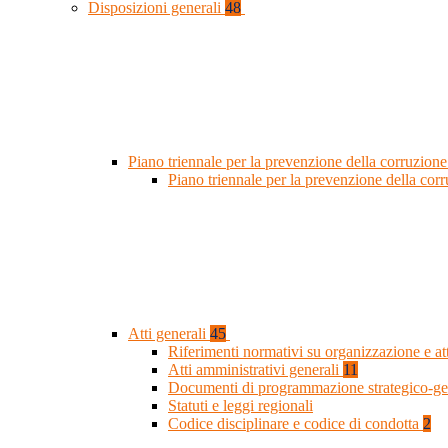
Disposizioni generali
48
Piano triennale per la prevenzione della corruzione
Piano triennale per la prevenzione della co
Atti generali
45
Riferimenti normativi su organizzazione e at
Atti amministrativi generali
11
Documenti di programmazione strategico-ge
Statuti e leggi regionali
Codice disciplinare e codice di condotta
2