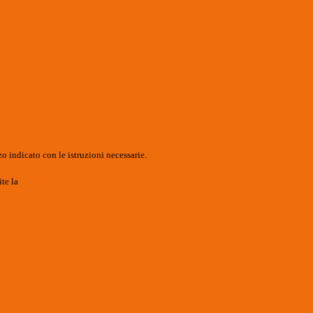
o indicato con le istruzioni necessarie.
ite la
Login Spaggiari