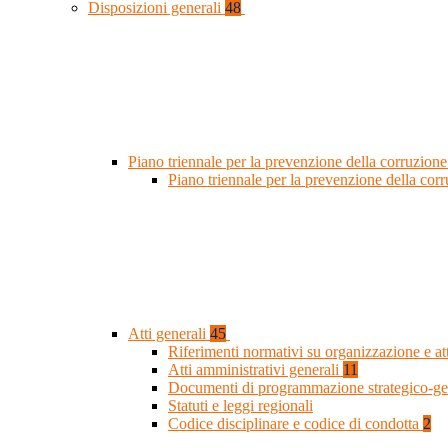
Disposizioni generali
48
Piano triennale per la prevenzione della corruzione
Piano triennale per la prevenzione della co
Atti generali
45
Riferimenti normativi su organizzazione e at
Atti amministrativi generali
11
Documenti di programmazione strategico-ge
Statuti e leggi regionali
Codice disciplinare e codice di condotta
2