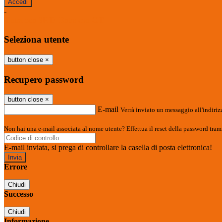
-
Entra con SPID
Entra con CIE
Seleziona utente
button close
×
Recupero password
button close
×
E-mail
Verrà inviato un messaggio all'indirizz
Non hai una e-mail associata al nome utente? Effettua il reset della password tram
E-mail inviata, si prega di controllare la casella di posta elettronica!
Errore
Chiudi
Successo
Chiudi
Informazione