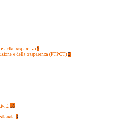
 e della trasparenza
3
rruzione e della trasparenza (PTPCT)
3
tività
18
stionale
3