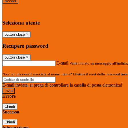
-
Entra con SPID
Entra con CIE
Seleziona utente
button close
×
Recupero password
button close
×
E-mail
Verrà inviato un messaggio all'indirizz
Non hai una e-mail associata al nome utente? Effettua il reset della password tram
E-mail inviata, si prega di controllare la casella di posta elettronica!
Errore
Chiudi
Successo
Chiudi
Informazione