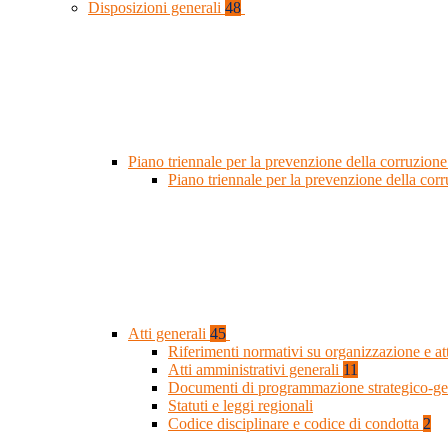
Disposizioni generali
48
Piano triennale per la prevenzione della corruzione
Piano triennale per la prevenzione della co
Atti generali
45
Riferimenti normativi su organizzazione e at
Atti amministrativi generali
11
Documenti di programmazione strategico-ge
Statuti e leggi regionali
Codice disciplinare e codice di condotta
2