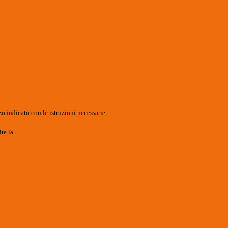
o indicato con le istruzioni necessarie.
ite la
Login Spaggiari