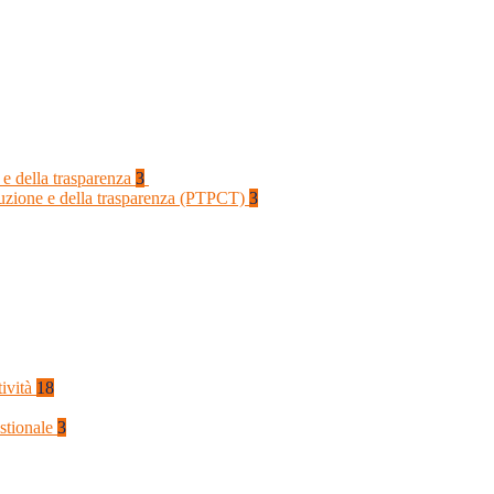
 e della trasparenza
3
rruzione e della trasparenza (PTPCT)
3
tività
18
stionale
3