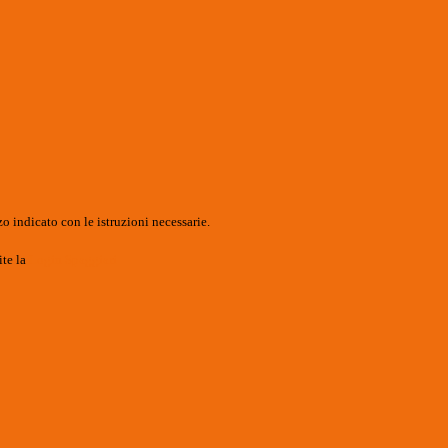
o indicato con le istruzioni necessarie.
ite la
Login Spaggiari