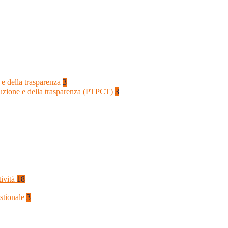
 e della trasparenza
3
rruzione e della trasparenza (PTPCT)
3
tività
18
stionale
3