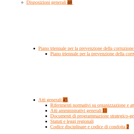
Disposizioni generali
48
Piano triennale per la prevenzione della corruzione
Piano triennale per la prevenzione della co
Atti generali
45
Riferimenti normativi su organizzazione e at
Atti amministrativi generali
11
Documenti di programmazione strategico-ge
Statuti e leggi regionali
Codice disciplinare e codice di condotta
2