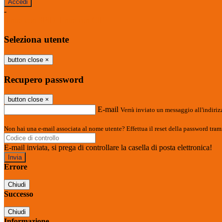
-
Entra con SPID
Entra con CIE
Seleziona utente
button close
×
Recupero password
button close
×
E-mail
Verrà inviato un messaggio all'indirizz
Non hai una e-mail associata al nome utente? Effettua il reset della password tram
E-mail inviata, si prega di controllare la casella di posta elettronica!
Errore
Chiudi
Successo
Chiudi
Informazione