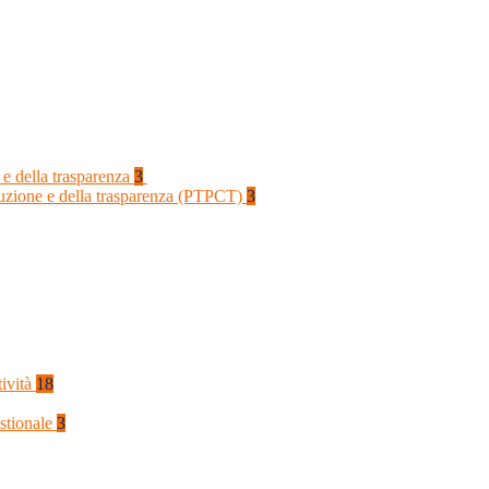
 e della trasparenza
3
rruzione e della trasparenza (PTPCT)
3
tività
18
stionale
3