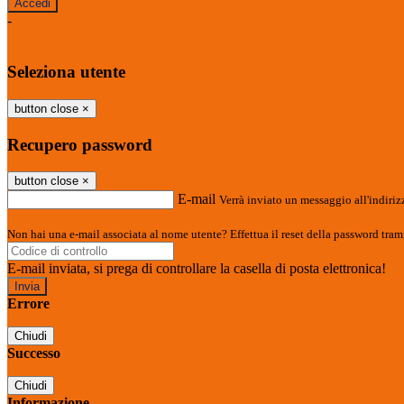
-
Entra con SPID
Entra con CIE
Seleziona utente
button close
×
Recupero password
button close
×
E-mail
Verrà inviato un messaggio all'indirizz
Non hai una e-mail associata al nome utente? Effettua il reset della password tram
E-mail inviata, si prega di controllare la casella di posta elettronica!
Errore
Chiudi
Successo
Chiudi
Informazione