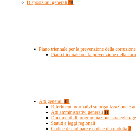
Disposizioni generali
48
Piano triennale per la prevenzione della corruzione
Piano triennale per la prevenzione della co
Atti generali
45
Riferimenti normativi su organizzazione e at
Atti amministrativi generali
11
Documenti di programmazione strategico-ge
Statuti e leggi regionali
Codice disciplinare e codice di condotta
2