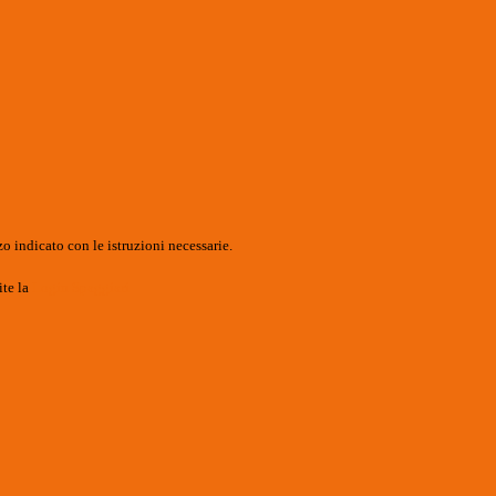
o indicato con le istruzioni necessarie.
ite la
Login Spaggiari