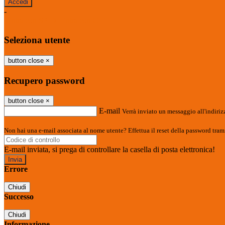
-
Entra con SPID
Entra con CIE
Seleziona utente
button close
×
Recupero password
button close
×
E-mail
Verrà inviato un messaggio all'indirizz
Non hai una e-mail associata al nome utente? Effettua il reset della password tram
E-mail inviata, si prega di controllare la casella di posta elettronica!
Errore
Chiudi
Successo
Chiudi
Informazione