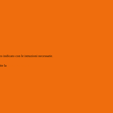
o indicato con le istruzioni necessarie.
ite la
Login Spaggiari