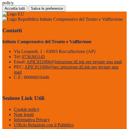
policy.
Accetta tutti
Salva le preferenze
Istituto Comprensivo del Tronto e Valfluvione
Contatti
Istituto Comprensivo del Tronto e Valfluvione
Via Leopardi, 1 - 63093 Roccafluvione (AP)
Tel:
0736365145
Email:
APIC811006@istruzione.it
Link per inviare una mail
PEC:
APIC811006@pec.istruzione.it
Link per inviare una
mail
C.F.: 80006810446
Sezione Link Utili
Cookie policy
Note legali
Informativa Privacy
Ufficio Relazioni con il Pubblico