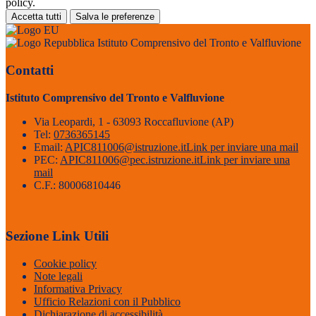
policy.
Accetta tutti
Salva le preferenze
Istituto Comprensivo del Tronto e Valfluvione
Contatti
Istituto Comprensivo del Tronto e Valfluvione
Via Leopardi, 1 - 63093 Roccafluvione (AP)
Tel:
0736365145
Email:
APIC811006@istruzione.it
Link per inviare una mail
PEC:
APIC811006@pec.istruzione.it
Link per inviare una
mail
C.F.: 80006810446
Sezione Link Utili
Cookie policy
Note legali
Informativa Privacy
Ufficio Relazioni con il Pubblico
Dichiarazione di accessibilità