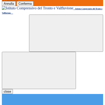
Annulla
Conferma
Istituto Comprensivo del Tronto e
Valfluvione
close