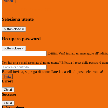
-
Entra con SPID
Entra con CIE
Seleziona utente
button close
×
Recupero password
button close
×
E-mail
Verrà inviato un messaggio all'indirizz
Non hai una e-mail associata al nome utente? Effettua il reset della password tram
E-mail inviata, si prega di controllare la casella di posta elettronica!
Errore
Chiudi
Successo
Chiudi
Informazione