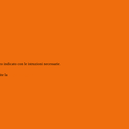
o indicato con le istruzioni necessarie.
ite la
Login Spaggiari