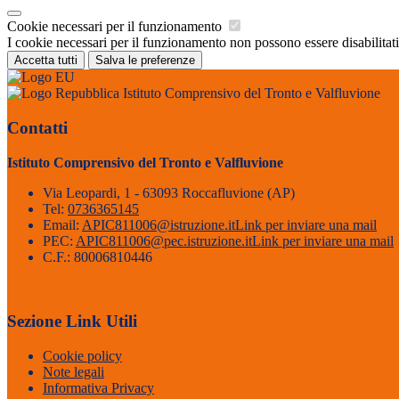
Cookie necessari per il funzionamento
I cookie necessari per il funzionamento non possono essere disabilitati.
Accetta tutti
Salva le preferenze
Istituto Comprensivo del Tronto e Valfluvione
Contatti
Istituto Comprensivo del Tronto e Valfluvione
Via Leopardi, 1 - 63093 Roccafluvione (AP)
Tel:
0736365145
Email:
APIC811006@istruzione.it
Link per inviare una mail
PEC:
APIC811006@pec.istruzione.it
Link per inviare una mail
C.F.: 80006810446
Sezione Link Utili
Cookie policy
Note legali
Informativa Privacy