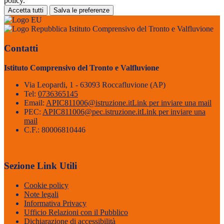
policy.
Accetta tutti
Salva le preferenze
Istituto Comprensivo del Tronto e Valfluvione
Contatti
Istituto Comprensivo del Tronto e Valfluvione
Via Leopardi, 1 - 63093 Roccafluvione (AP)
Tel:
0736365145
Email:
APIC811006@istruzione.it
Link per inviare una mail
PEC:
APIC811006@pec.istruzione.it
Link per inviare una
mail
C.F.: 80006810446
Sezione Link Utili
Cookie policy
Note legali
Informativa Privacy
Ufficio Relazioni con il Pubblico
Dichiarazione di accessibilità