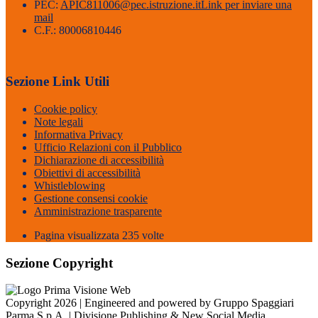
PEC:
APIC811006@pec.istruzione.it
Link per inviare una
mail
C.F.: 80006810446
Sezione Link Utili
Cookie policy
Note legali
Informativa Privacy
Ufficio Relazioni con il Pubblico
Dichiarazione di accessibilità
Obiettivi di accessibilità
Whistleblowing
Gestione consensi cookie
Amministrazione trasparente
Pagina visualizzata
235
volte
Sezione Copyright
Copyright 2026 | Engineered and powered by Gruppo Spaggiari
Parma S.p.A. | Divisione Publishing & New Social Media