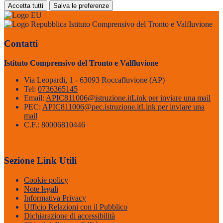
Accetta tutti
Salva le preferenze
Istituto Comprensivo del Tronto e Valfluvione
Contatti
Istituto Comprensivo del Tronto e Valfluvione
Via Leopardi, 1 - 63093 Roccafluvione (AP)
Tel:
0736365145
Email:
APIC811006@istruzione.it
Link per inviare una mail
PEC:
APIC811006@pec.istruzione.it
Link per inviare una
mail
C.F.: 80006810446
Sezione Link Utili
Cookie policy
Note legali
Informativa Privacy
Ufficio Relazioni con il Pubblico
Dichiarazione di accessibilità