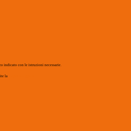
o indicato con le istruzioni necessarie.
ite la
Login Spaggiari