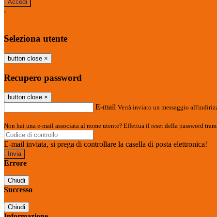
-
Entra con SPID
Entra con CIE
Seleziona utente
button close
×
Recupero password
button close
×
E-mail
Verrà inviato un messaggio all'indirizz
Non hai una e-mail associata al nome utente? Effettua il reset della password tram
E-mail inviata, si prega di controllare la casella di posta elettronica!
Errore
Chiudi
Successo
Chiudi
Informazione