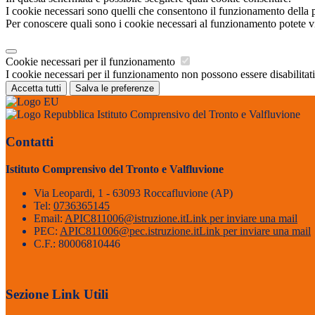
I cookie necessari sono quelli che consentono il funzionamento della pi
Per conoscere quali sono i cookie necessari al funzionamento potete v
Cookie necessari per il funzionamento
I cookie necessari per il funzionamento non possono essere disabilitati.
Accetta tutti
Salva le preferenze
Istituto Comprensivo del Tronto e Valfluvione
Contatti
Istituto Comprensivo del Tronto e Valfluvione
Via Leopardi, 1 - 63093 Roccafluvione (AP)
Tel:
0736365145
Email:
APIC811006@istruzione.it
Link per inviare una mail
PEC:
APIC811006@pec.istruzione.it
Link per inviare una mail
C.F.: 80006810446
Sezione Link Utili