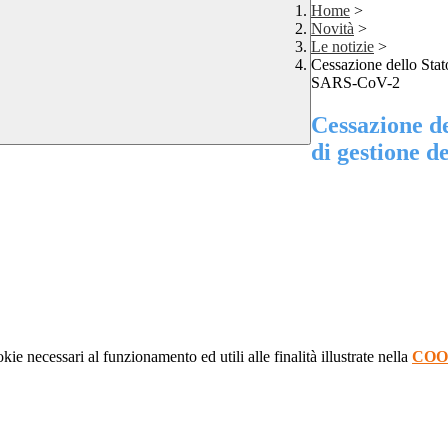
Home
>
Novità
>
Le notizie
>
Cessazione dello Stat
SARS-CoV-2
Cessazione d
di gestione d
kie necessari al funzionamento ed utili alle finalità illustrate nella
COO