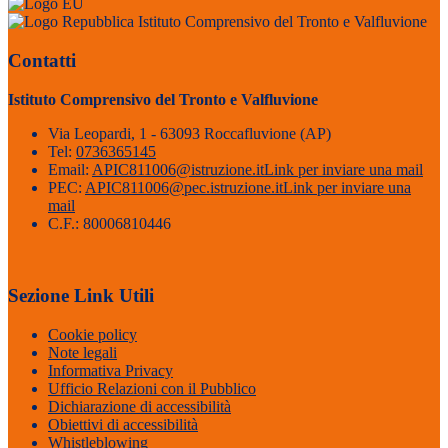
Istituto Comprensivo del Tronto e Valfluvione
Contatti
Istituto Comprensivo del Tronto e Valfluvione
Via Leopardi, 1 - 63093 Roccafluvione (AP)
Tel:
0736365145
Email:
APIC811006@istruzione.it
Link per inviare una mail
PEC:
APIC811006@pec.istruzione.it
Link per inviare una
mail
C.F.: 80006810446
Sezione Link Utili
Cookie policy
Note legali
Informativa Privacy
Ufficio Relazioni con il Pubblico
Dichiarazione di accessibilità
Obiettivi di accessibilità
Whistleblowing