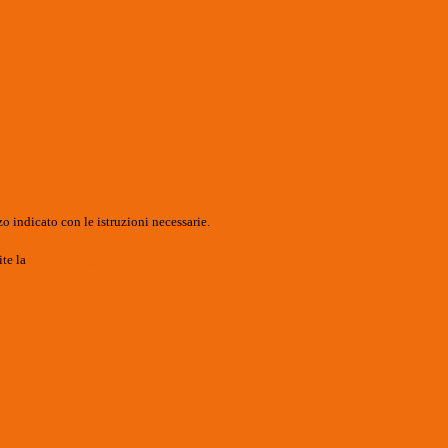
o indicato con le istruzioni necessarie.
ite la
Login Spaggiari