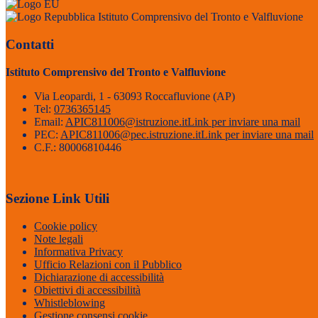
Istituto Comprensivo del Tronto e Valfluvione
Contatti
Istituto Comprensivo del Tronto e Valfluvione
Via Leopardi, 1 - 63093 Roccafluvione (AP)
Tel:
0736365145
Email:
APIC811006@istruzione.it
Link per inviare una mail
PEC:
APIC811006@pec.istruzione.it
Link per inviare una mail
C.F.: 80006810446
Sezione Link Utili
Cookie policy
Note legali
Informativa Privacy
Ufficio Relazioni con il Pubblico
Dichiarazione di accessibilità
Obiettivi di accessibilità
Whistleblowing
Gestione consensi cookie