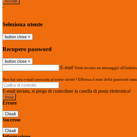
-
Entra con SPID
Entra con CIE
Seleziona utente
button close
×
Recupero password
button close
×
E-mail
Verrà inviato un messaggio all'indirizz
Non hai una e-mail associata al nome utente? Effettua il reset della password tram
E-mail inviata, si prega di controllare la casella di posta elettronica!
Errore
Chiudi
Successo
Chiudi
Informazione