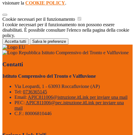
visionare la
COOKIE POLICY
.
Cookie necessari per il funzionamento
I cookie necessari per il funzionamento non possono essere
disabilitati. È possibile consultare l'elenco nella pagina della cookie
policy.
Accetta tutti
Salva le preferenze
Istituto Comprensivo del Tronto e Valfluvione
Contatti
Istituto Comprensivo del Tronto e Valfluvione
Via Leopardi, 1 - 63093 Roccafluvione (AP)
Tel:
0736365145
Email:
APIC811006@istruzione.it
Link per inviare una mail
PEC:
APIC811006@pec.istruzione.it
Link per inviare una
mail
C.F.: 80006810446