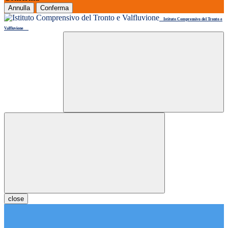
Annulla
Conferma
Istituto Comprensivo del Tronto e
Valfluvione
close