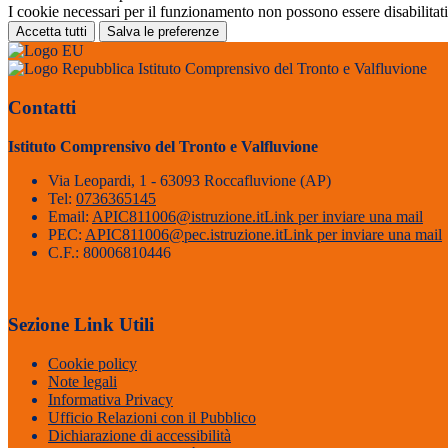
I cookie necessari per il funzionamento non possono essere disabilitati.
Accetta tutti
Salva le preferenze
Istituto Comprensivo del Tronto e Valfluvione
Contatti
Istituto Comprensivo del Tronto e Valfluvione
Via Leopardi, 1 - 63093 Roccafluvione (AP)
Tel:
0736365145
Email:
APIC811006@istruzione.it
Link per inviare una mail
PEC:
APIC811006@pec.istruzione.it
Link per inviare una mail
C.F.: 80006810446
Sezione Link Utili
Cookie policy
Note legali
Informativa Privacy
Ufficio Relazioni con il Pubblico
Dichiarazione di accessibilità