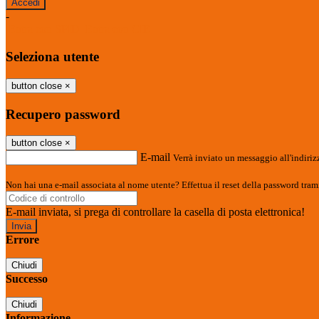
-
Entra con SPID
Entra con CIE
Seleziona utente
button close
×
Recupero password
button close
×
E-mail
Verrà inviato un messaggio all'indirizz
Non hai una e-mail associata al nome utente? Effettua il reset della password tram
E-mail inviata, si prega di controllare la casella di posta elettronica!
Errore
Chiudi
Successo
Chiudi
Informazione