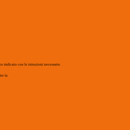
o indicato con le istruzioni necessarie.
ite la
Login Spaggiari