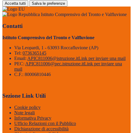
Accetta tutti
Salva le preferenze
Istituto Comprensivo del Tronto e Valfluvione
Contatti
Istituto Comprensivo del Tronto e Valfluvione
Via Leopardi, 1 - 63093 Roccafluvione (AP)
Tel:
0736365145
Email:
APIC811006@istruzione.it
Link per inviare una mail
PEC:
APIC811006@pec.istruzione.it
Link per inviare una
mail
C.F.: 80006810446
Sezione Link Utili
Cookie policy
Note legali
Informativa Privacy
Ufficio Relazioni con il Pubblico
Dichiarazione di accessibilità