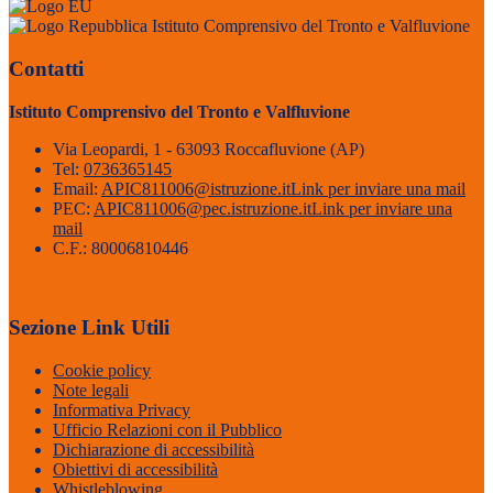
Istituto Comprensivo del Tronto e Valfluvione
Contatti
Istituto Comprensivo del Tronto e Valfluvione
Via Leopardi, 1 - 63093 Roccafluvione (AP)
Tel:
0736365145
Email:
APIC811006@istruzione.it
Link per inviare una mail
PEC:
APIC811006@pec.istruzione.it
Link per inviare una
mail
C.F.: 80006810446
Sezione Link Utili
Cookie policy
Note legali
Informativa Privacy
Ufficio Relazioni con il Pubblico
Dichiarazione di accessibilità
Obiettivi di accessibilità
Whistleblowing