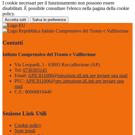
I cookie necessari per il funzionamento non possono essere
disabilitati. È possibile consultare l'elenco nella pagina della cookie
policy.
Accetta tutti
Salva le preferenze
Istituto Comprensivo del Tronto e Valfluvione
Contatti
Istituto Comprensivo del Tronto e Valfluvione
Via Leopardi, 1 - 63093 Roccafluvione (AP)
Tel:
0736365145
Email:
APIC811006@istruzione.it
Link per inviare una mail
PEC:
APIC811006@pec.istruzione.it
Link per inviare una
mail
C.F.: 80006810446
Sezione Link Utili
Cookie policy
Note legali