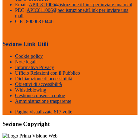
Email:
APIC811006@istruzione.it
Link per inviare una mail
PEC:
APIC811006@pec.istruzione.it
Link per inviare una
mail
C.F.: 80006810446
Sezione Link Utili
Cookie policy
Note legali
Informativa Privacy
Ufficio Relazioni con il Pubblico
Dichiarazione di accessibilità
Obiettivi di accessibilità
Whistleblowing
Gestione consensi cookie
Amministrazione trasparente
Pagina visualizzata
617
volte
Sezione Copyright