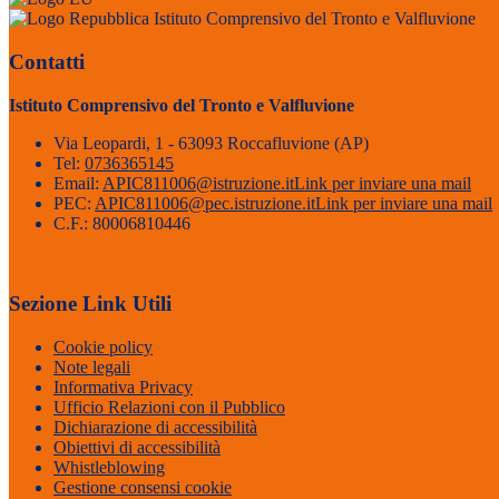
Istituto Comprensivo del Tronto e Valfluvione
Contatti
Istituto Comprensivo del Tronto e Valfluvione
Via Leopardi, 1 - 63093 Roccafluvione (AP)
Tel:
0736365145
Email:
APIC811006@istruzione.it
Link per inviare una mail
PEC:
APIC811006@pec.istruzione.it
Link per inviare una mail
C.F.: 80006810446
Sezione Link Utili
Cookie policy
Note legali
Informativa Privacy
Ufficio Relazioni con il Pubblico
Dichiarazione di accessibilità
Obiettivi di accessibilità
Whistleblowing
Gestione consensi cookie