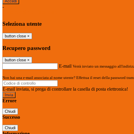
-
Entra con SPID
Entra con CIE
Seleziona utente
button close
×
Recupero password
button close
×
E-mail
Verrà inviato un messaggio all'indirizz
Non hai una e-mail associata al nome utente? Effettua il reset della password tram
E-mail inviata, si prega di controllare la casella di posta elettronica!
Errore
Chiudi
Successo
Chiudi
Informazione