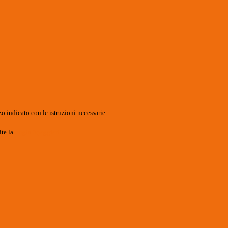
o indicato con le istruzioni necessarie.
ite la
Login Spaggiari