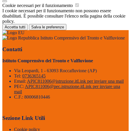
Cookie necessari per il funzionamento
I cookie necessari per il funzionamento non possono essere
disabilitati. È possibile consultare l'elenco nella pagina della cookie
policy.
Accetta tutti
Salva le preferenze
Istituto Comprensivo del Tronto e Valfluvione
Contatti
Istituto Comprensivo del Tronto e Valfluvione
Via Leopardi, 1 - 63093 Roccafluvione (AP)
Tel:
0736365145
Email:
APIC811006@istruzione.it
Link per inviare una mail
PEC:
APIC811006@pec.istruzione.it
Link per inviare una
mail
C.F.: 80006810446
Sezione Link Utili
Cookie policy