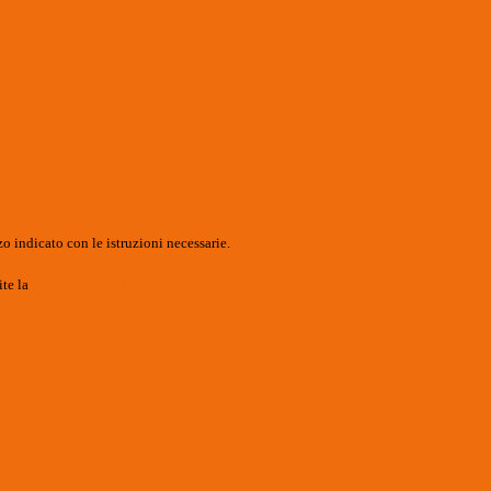
o indicato con le istruzioni necessarie.
ite la
Login Spaggiari