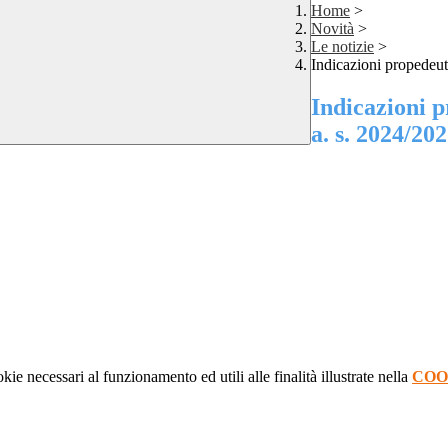
Home
>
Novità
>
Le notizie
>
Indicazioni propedeuti
Indicazioni p
a. s. 2024/20
kie necessari al funzionamento ed utili alle finalità illustrate nella
COO