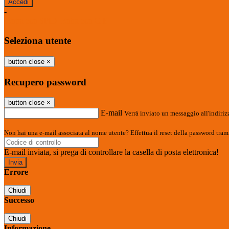
-
Entra con SPID
Entra con CIE
Seleziona utente
button close
×
Recupero password
button close
×
E-mail
Verrà inviato un messaggio all'indirizz
Non hai una e-mail associata al nome utente? Effettua il reset della password tram
E-mail inviata, si prega di controllare la casella di posta elettronica!
Errore
Chiudi
Successo
Chiudi
Informazione