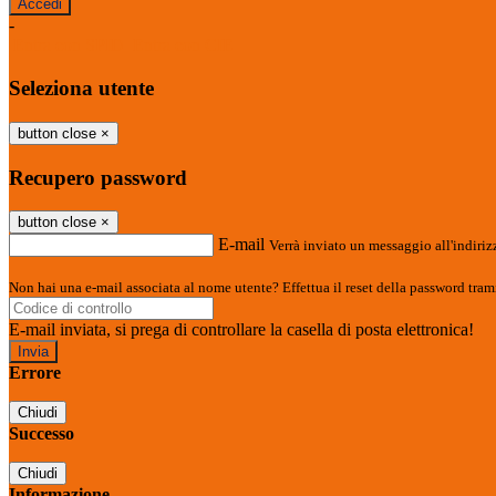
-
Entra con SPID
Entra con CIE
Seleziona utente
button close
×
Recupero password
button close
×
E-mail
Verrà inviato un messaggio all'indirizz
Non hai una e-mail associata al nome utente? Effettua il reset della password tram
E-mail inviata, si prega di controllare la casella di posta elettronica!
Errore
Chiudi
Successo
Chiudi
Informazione