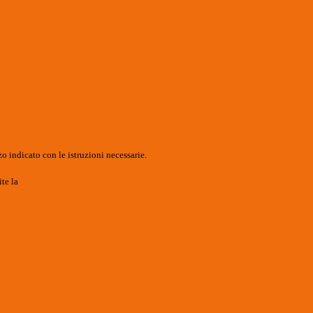
o indicato con le istruzioni necessarie.
ite la
Login Spaggiari