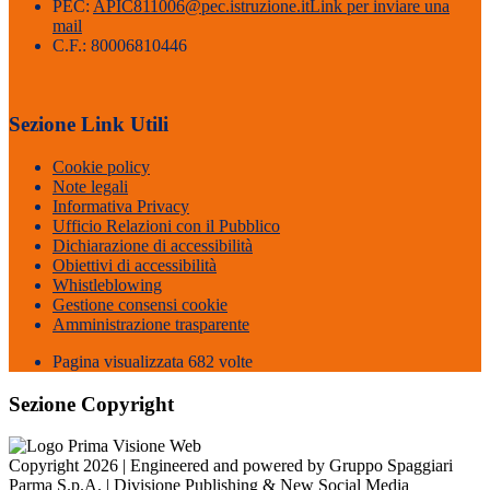
PEC:
APIC811006@pec.istruzione.it
Link per inviare una
mail
C.F.: 80006810446
Sezione Link Utili
Cookie policy
Note legali
Informativa Privacy
Ufficio Relazioni con il Pubblico
Dichiarazione di accessibilità
Obiettivi di accessibilità
Whistleblowing
Gestione consensi cookie
Amministrazione trasparente
Pagina visualizzata
682
volte
Sezione Copyright
Copyright 2026 | Engineered and powered by Gruppo Spaggiari
Parma S.p.A. | Divisione Publishing & New Social Media