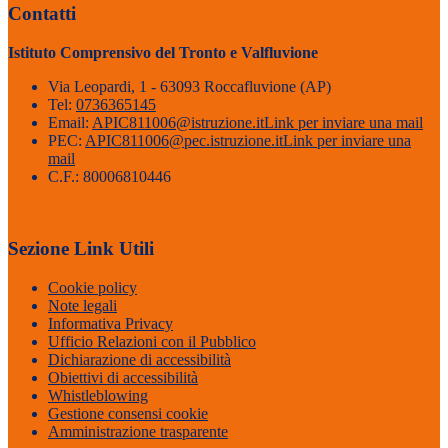
Contatti
Istituto Comprensivo del Tronto e Valfluvione
Via Leopardi, 1 - 63093 Roccafluvione (AP)
Tel:
0736365145
Email:
APIC811006@istruzione.it
Link per inviare una mail
PEC:
APIC811006@pec.istruzione.it
Link per inviare una
mail
C.F.: 80006810446
Sezione Link Utili
Cookie policy
Note legali
Informativa Privacy
Ufficio Relazioni con il Pubblico
Dichiarazione di accessibilità
Obiettivi di accessibilità
Whistleblowing
Gestione consensi cookie
Amministrazione trasparente