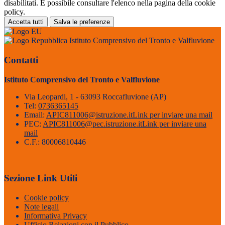
disabilitati. È possibile consultare l'elenco nella pagina della cookie
policy.
Accetta tutti
Salva le preferenze
Istituto Comprensivo del Tronto e Valfluvione
Contatti
Istituto Comprensivo del Tronto e Valfluvione
Via Leopardi, 1 - 63093 Roccafluvione (AP)
Tel:
0736365145
Email:
APIC811006@istruzione.it
Link per inviare una mail
PEC:
APIC811006@pec.istruzione.it
Link per inviare una
mail
C.F.: 80006810446
Sezione Link Utili
Cookie policy
Note legali
Informativa Privacy
Ufficio Relazioni con il Pubblico