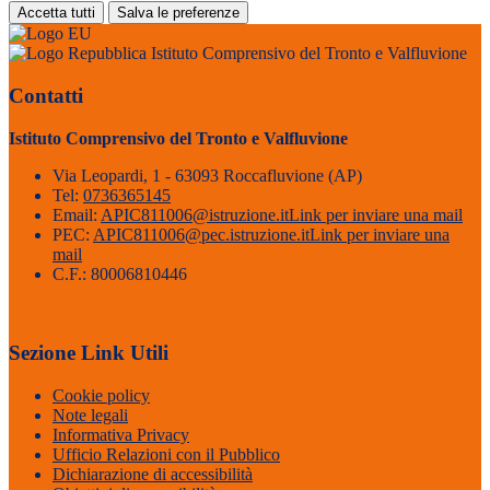
Accetta tutti
Salva le preferenze
Istituto Comprensivo del Tronto e Valfluvione
Contatti
Istituto Comprensivo del Tronto e Valfluvione
Via Leopardi, 1 - 63093 Roccafluvione (AP)
Tel:
0736365145
Email:
APIC811006@istruzione.it
Link per inviare una mail
PEC:
APIC811006@pec.istruzione.it
Link per inviare una
mail
C.F.: 80006810446
Sezione Link Utili
Cookie policy
Note legali
Informativa Privacy
Ufficio Relazioni con il Pubblico
Dichiarazione di accessibilità