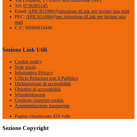
Via Leopardi, 1 - 63093 Roccafluvione (AP)
Tel:
0736365145
Email:
APIC811006@istruzione.it
Link per inviare una mail
PEC:
APIC811006@pec.istruzione.it
Link per inviare una
mail
C.F.: 80006810446
Sezione Link Utili
Cookie policy
Note legali
Informativa Privacy
Ufficio Relazioni con il Pubblico
Dichiarazione di accessibilità
Obiettivi di accessibilità
Whistleblowing
Gestione consensi cookie
Amministrazione trasparente
Pagina visualizzata
424
volte
Sezione Copyright