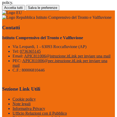
policy.
Accetta tutti
Salva le preferenze
Istituto Comprensivo del Tronto e Valfluvione
Contatti
Istituto Comprensivo del Tronto e Valfluvione
Via Leopardi, 1 - 63093 Roccafluvione (AP)
Tel:
0736365145
Email:
APIC811006@istruzione.it
Link per inviare una mail
PEC:
APIC811006@pec.istruzione.it
Link per inviare una
mail
C.F.: 80006810446
Sezione Link Utili
Cookie policy
Note legali
Informativa Privacy
Ufficio Relazioni con il Pubblico