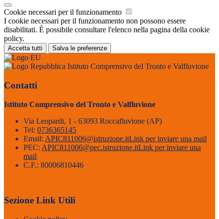
Cookie necessari per il funzionamento
I cookie necessari per il funzionamento non possono essere
disabilitati. È possibile consultare l'elenco nella pagina della cookie
policy.
Accetta tutti
Salva le preferenze
Istituto Comprensivo del Tronto e Valfluvione
Contatti
Istituto Comprensivo del Tronto e Valfluvione
Via Leopardi, 1 - 63093 Roccafluvione (AP)
Tel:
0736365145
Email:
APIC811006@istruzione.it
Link per inviare una mail
PEC:
APIC811006@pec.istruzione.it
Link per inviare una
mail
C.F.: 80006810446
Sezione Link Utili