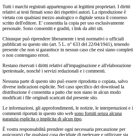
Tutti i marchi registrati appartengono ai legittimi proprietari. I diritti
relativi ai testi firmati sono dei rispettivi autori. La riproduzione è
vietata con qualsiasi mezzo analogico o digitale senza il consenso
scritto dell'editore. E' consentita la copia per uso esclusivamente
personale. Sono consentiti e graditi, i link da altri siti.
Chiunque può riprendere liberamente i testi normativi o ufficiali
pubblicati su questo sito (art. 5 L. n° 633 del 22/04/1941), tenendo
presente che non si garantisce in nessun caso che essi siano completi
o non contengano errori.
Restano riservati i diritti relativi all'impaginazione e all'elaborazione
ipertestuale, nonché i servizi redazionali e i commenti.
Nessuna parte di questo sito può essere riprodotta o copiata, salvo
diverse indicazioni esplicite. Nel caso specifico dei download la
distribuzione è consentita a patto che non siano in alcun modo
modificati i file originali scaricati dal presente sito.
Le informazioni, gli approfondimenti, le notizie, le interpretazioni e i
commenti riportati in questo sito web
sono forniti senza alcuna
garanzia esplicita o implicita di alcun tipo
.
È vostra responsabilità prendere ogni necessaria precauzione per
assicurarvi che qualsiasi cosa decidiate di prelevare e utilizzare sia