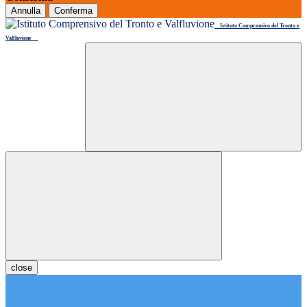
Annulla
Conferma
Istituto Comprensivo del Tronto e
Valfluvione
close