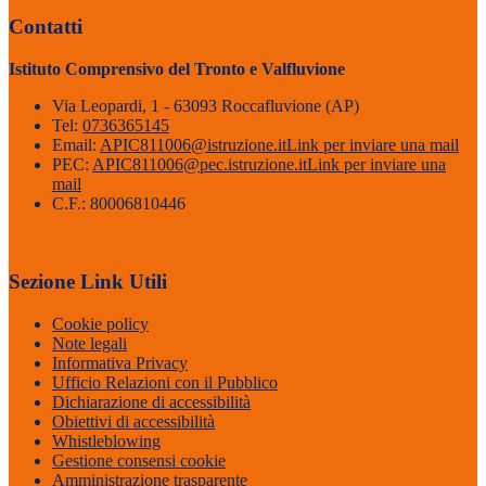
Contatti
Istituto Comprensivo del Tronto e Valfluvione
Via Leopardi, 1 - 63093 Roccafluvione (AP)
Tel:
0736365145
Email:
APIC811006@istruzione.it
Link per inviare una mail
PEC:
APIC811006@pec.istruzione.it
Link per inviare una
mail
C.F.: 80006810446
Sezione Link Utili
Cookie policy
Note legali
Informativa Privacy
Ufficio Relazioni con il Pubblico
Dichiarazione di accessibilità
Obiettivi di accessibilità
Whistleblowing
Gestione consensi cookie
Amministrazione trasparente